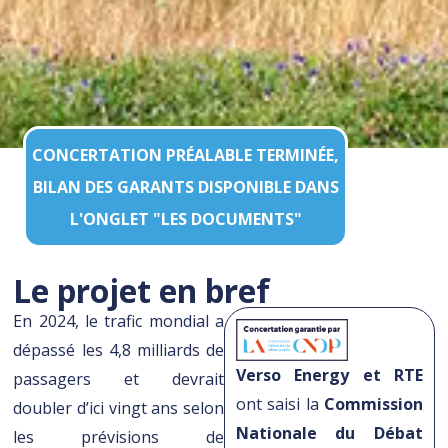
CONCERTATION PRÉALABLE TERMINÉE,
BILAN DES GARANTS DISPONIBLE DANS
L'ONGLET "LES DOCUMENTS"
Le projet en bref
En 2024, le trafic mondial a
dépassé les 4,8 milliards de
Verso Energy et RTE
passagers et devrait
ont saisi la
Commission
doubler d’ici vingt ans selon
Nationale du Débat
les prévisions de