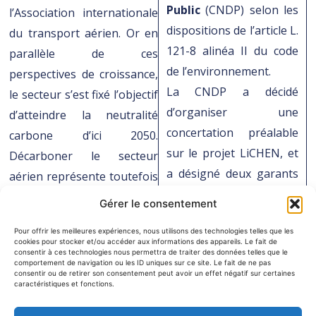
Public
(CNDP) selon les
l’Association internationale
dispositions de l’article L.
du transport aérien. Or en
121-8 alinéa II du code
parallèle de ces
de l’environnement.
perspectives de croissance,
La CNDP a décidé
le secteur s’est fixé l’objectif
d’organiser une
d’atteindre la neutralité
concertation préalable
carbone d’ici 2050.
sur le projet LiCHEN, et
Décarboner le secteur
a désigné deux garants
aérien représente toutefois
(décision n°2024/139,
un réel défi compte tenu
Gérer le consentement
consultable sur le site
des contraintes de poids
Pour offrir les meilleures expériences, nous utilisons des technologies telles que les
internet
des appareils et de
cookies pour stocker et/ou accéder aux informations des appareils. Le fait de
www.debatpublic.fr) :
consentir à ces technologies nous permettra de traiter des données telles que le
l’autonomie de navigation
comportement de navigation ou les ID uniques sur ce site. Le fait de ne pas
consentir ou de retirer son consentement peut avoir un effet négatif sur certaines
nécessaire. Les principaux
Mme Marianne
caractéristiques et fonctions.
leviers d’action identifiés qui
AZARIO